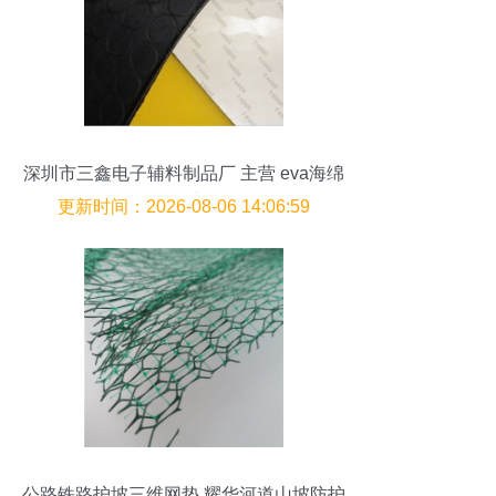
深圳市三鑫电子辅料制品厂 主营 eva海绵
垫 橡胶垫
更新时间：2026-08-06 14:06:59
公路铁路护坡三维网垫 耀华河道山坡防护