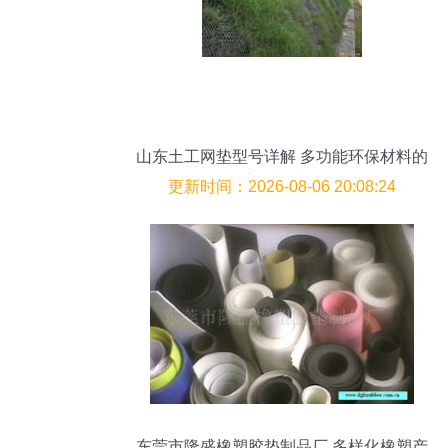
山东土工网垫型号详解 多功能环保材料的
应用与选择
更新时间：2026-08-06 20:08:24
东莞市隆盛橡塑胶垫制品厂 多样化橡塑产