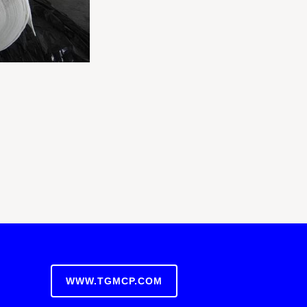
WWW.TGMCP.COM