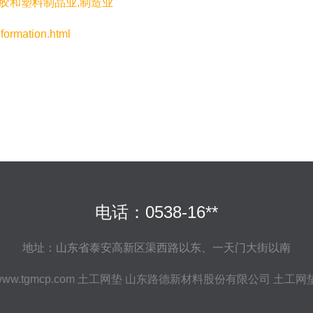
胶和塑料制品业,制造业
mation.html
电话：0538-16**
地址：山东省泰安高新区渠西路以东、一天门大街以南
ww.tgmcp.com
土工网垫
山东路德新材料股份有限公司
土工网