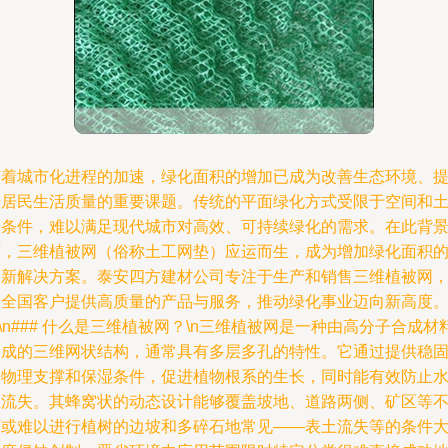
随着城市化进程的加速，绿化面积的增加已成为改善生态环境、
升居民生活质量的重要课题。传统的平面绿化方式受限于空间和
壤条件，难以满足现代城市对高效、可持续绿化的需求。在此背
下，三维植被网（俗称土工网垫）应运而生，成为增加绿化面积
创新解决方案。泰安四方建材公司专注于生产和销售三维植被网
为全国客户提供高质量的产品与服务，推动绿化事业迈向新高度
n\n### 什么是三维植被网？\n三维植被网是一种由高分子合成材
制成的三维网状结构，通常具有多层多孔的特性。它通过提供稳
的物理支撑和保湿条件，促进植物根系的生长，同时能有效防止
土流失。其蜂窝状的动态设计能够覆盖坡地、道路两侧、矿区等
可或难以进行植树的边坡和多碎石地常见——表土流失等的条件